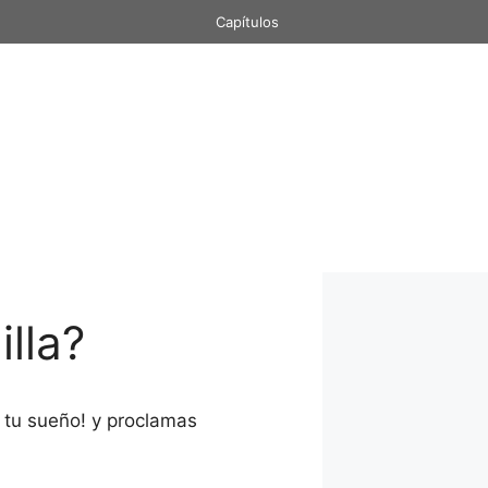
Capítulos
lla?
e tu sueño! y proclamas